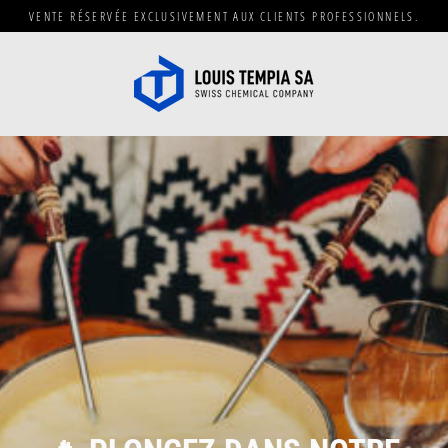
Passer
VENTE RÉSERVÉE EXCLUSIVEMENT AUX CLIENTS PROFESSIONNELS.
au
contenu
L
O
U
I
S
T
E
M
P
I