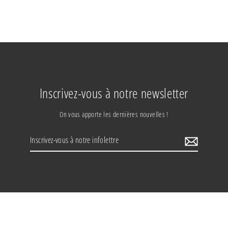
Inscrivez-vous à notre newsletter
On vous apporte les dernières nouvelles !
Inscrivez-
vous
à
notre
infolettre