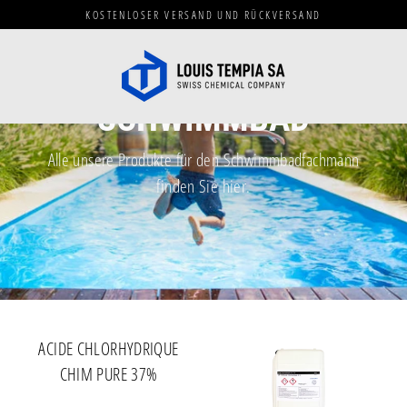
Direkt
KOSTENLOSER VERSAND UND RÜCKVERSAND
zum
Inhalt
SCHWIMMBAD
Alle unsere Produkte für den Schwimmbadfachmann
finden Sie hier.
ACIDE CHLORHYDRIQUE
CHIM PURE 37%