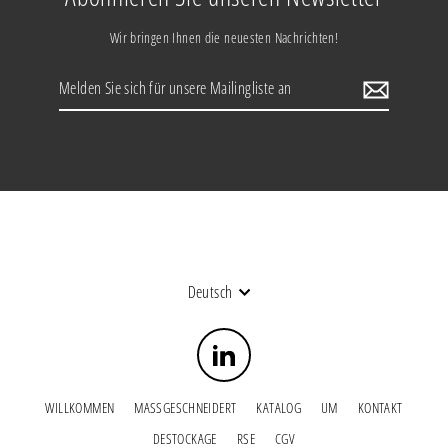
Wir bringen Ihnen die neuesten Nachrichten!
Melden
Sie
sich
für
unsere
Mailingliste
an
Sprache
Deutsch
LinkedIn
WILLKOMMEN
MASSGESCHNEIDERT
KATALOG
UM
KONTAKT
DESTOCKAGE
RSE
CGV