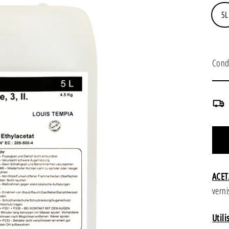
5L
Cond
ACET
verni
Utili