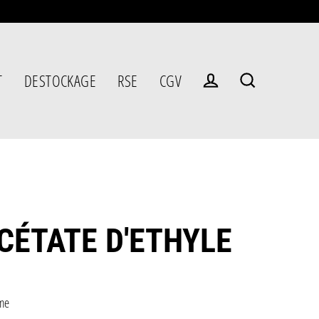
T
DESTOCKAGE
RSE
CGV
Se connecter
Rechercher
CÉTATE D'ETHYLE
ier
me