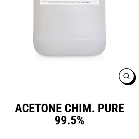
FER
(ESC
ACETONE CHIM. PURE
99.5%
Prix