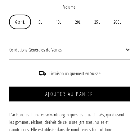
régulier
Volume
6 x 1L
5L
10L
20L
25L
200L
Condtitions Générales de Ventes
Livraison uniquement en Suisse
AJOUTER AU PANIER
L'acétone est l'un des solvants organiques les plus utilisés, qui dissout
les gommes, résines, dérivés de cellulose
,
graisses, huiles et
caoutchoucs
. E
lle est utilisée dans de nombreuses formulations :