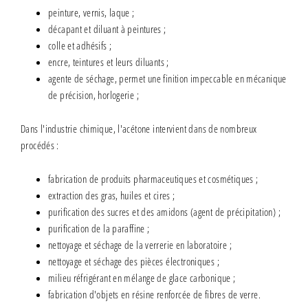
peinture, vernis, laque ;
décapant et diluant à peintures ;
colle et adhésifs ;
encre, teintures et leurs diluants ;
agente de séchage, permet une finition impeccable en mécanique
de précision, horlogerie ;
Dans l'industrie chimique, l'acétone intervient dans de nombreux
procédés :
fabrication de produits pharmaceutiques et cosmétiques ;
extraction des gras, huiles et cires ;
purification des
sucres
et des amidons
(agent de précipitation) ;
purification de la paraffine ;
nettoyage et séchage de la verrerie en laboratoire ;
nettoyage et séchage des pièces électroniques ;
milieu réfrigérant en mélange de glace carbonique
;
fabrication d'objets en résine renforcée de fibres de verre.