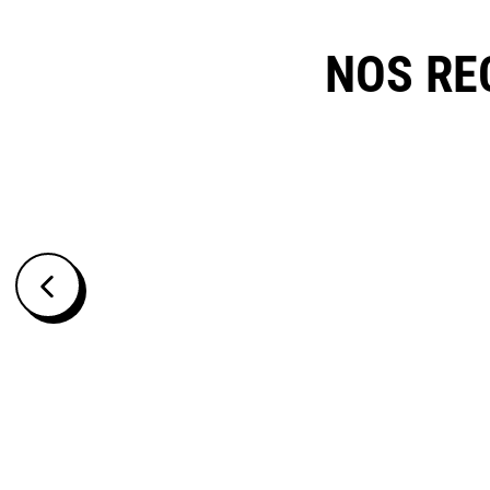
NOS RE
ALCOOL FIN F25, DÉNAT. 0,1% BITREX