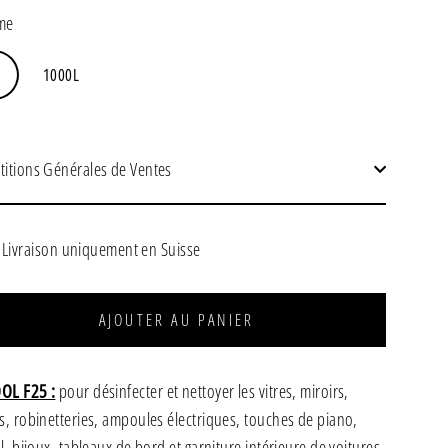
ier
me
1000L
titions Générales de Ventes
Livraison uniquement en Suisse
AJOUTER AU PANIER
OOL F25
:
pour désinfecter et nettoyer les vitres, miroirs,
s, robinetteries, ampoules électriques, touches de piano,
al, bijoux, tableaux de bord et garniture intérieure de voitures.