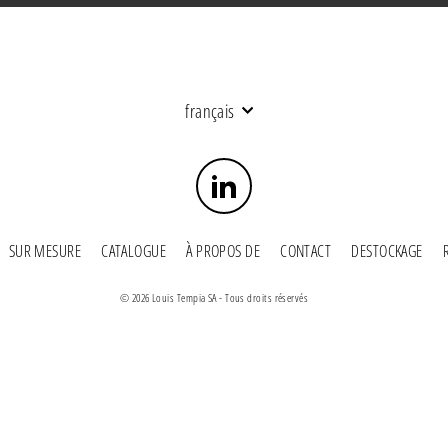
Langue
français
LinkedIn
SUR MESURE
CATALOGUE
À PROPOS DE
CONTACT
DESTOCKAGE
© 2026 Louis Tempia SA - Tous droits réservés