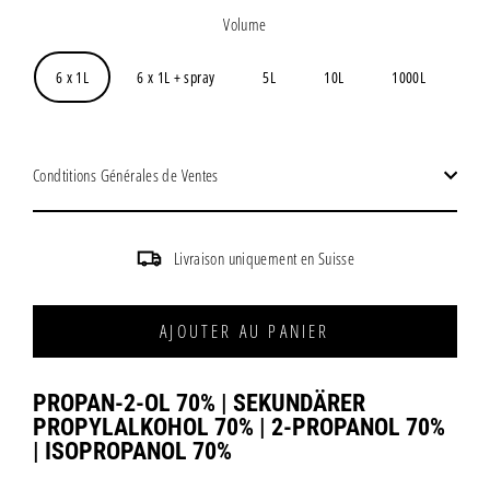
régulier
Volume
6 x 1L
6 x 1L + spray
5L
10L
1000L
Condtitions Générales de Ventes
Livraison uniquement en Suisse
AJOUTER AU PANIER
PROPAN-2-OL 70% |
SEKUNDÄRER
PROPYLALKOHOL 70% |
2-PROPANOL 70%
|
ISOPROPANOL 70%