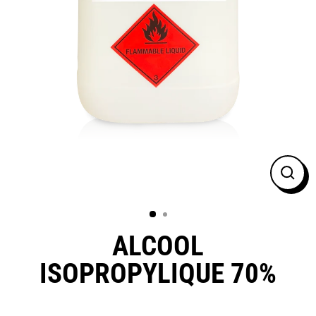
FER
(ESC
ALCOOL
ISOPROPYLIQUE 70%
Prix