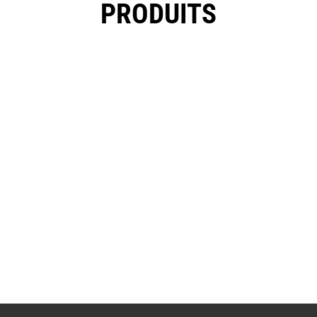
PRODUITS
FLACON CLASSIC 300ML EN PET - BLANC
24G AVEC BOUCHON FLIP TOP