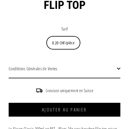
FLIP TOP
Prix
régulier
Tarif
0.20 CHF/pièce
Condtitions Générales de Ventes
Livraison uniquement en Suisse
AJOUTER AU PANIER
Le Flacon Classic 300ml en PET - Blanc 24g avec bouchon Flip top est un