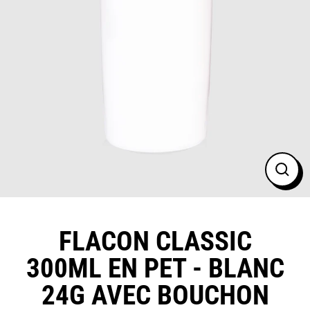
FER
(ESC
FLACON CLASSIC
300ML EN PET - BLANC
24G AVEC BOUCHON