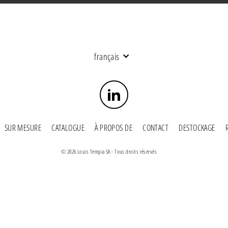
Langue
français
LinkedIn
SUR MESURE
CATALOGUE
À PROPOS DE
CONTACT
DESTOCKAGE
© 2026 Louis Tempia SA - Tous droits réservés