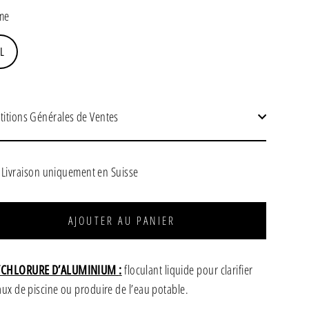
ier
me
L
titions Générales de Ventes
Livraison uniquement en Suisse
AJOUTER AU PANIER
YCHLORURE D’ALUMINIUM
:
floculant liquide pour clarifier
aux de piscine ou produire de l’eau potable.