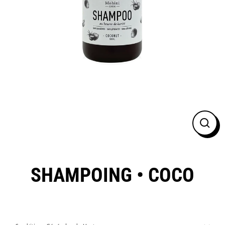
FER
(ESC
SHAMPOING • COCO
Prix
régulier