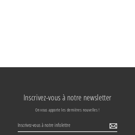
VINAIGRE DE NETTOYAGE INDUSTRIEL
14%
Inscrivez-vous à notre newsletter
On vous apporte les dernières nouvelles !
Inscrivez-
vous
à