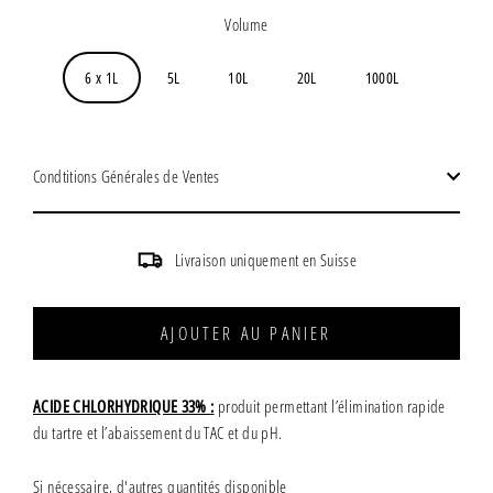
régulier
Volume
6 x 1L
5L
10L
20L
1000L
Condtitions Générales de Ventes
Livraison uniquement en Suisse
AJOUTER AU PANIER
ACIDE CHLORHYDRIQUE 33%
:
produit permettant l’élimination rapide
du tartre et l’abaissement du TAC et du pH.
Si
nécessaire, d'autres quantités disponible