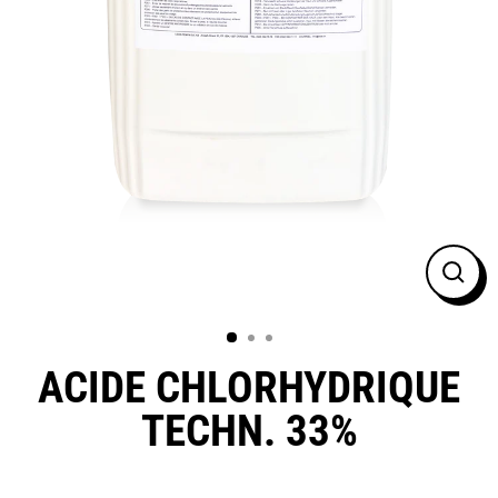
FER
(ESC
ACIDE CHLORHYDRIQUE
TECHN. 33%
Prix