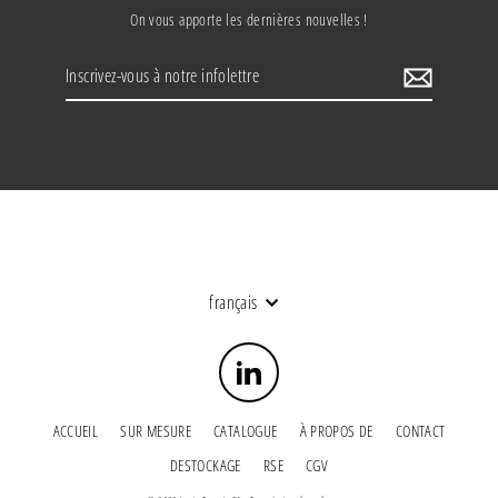
On vous apporte les dernières nouvelles !
Inscrivez-
vous
à
notre
infolettre
Langue
français
LinkedIn
ACCUEIL
SUR MESURE
CATALOGUE
À PROPOS DE
CONTACT
DESTOCKAGE
RSE
CGV