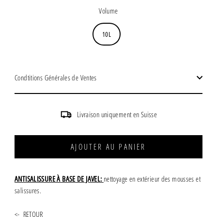
régulier
Volume
10L
Condtitions Générales de Ventes
Livraison uniquement en Suisse
AJOUTER AU PANIER
ANTISALISSURE À BASE DE JAVEL:
nettoyage en extérieur
des mousses et
salissures.
<- RETOUR