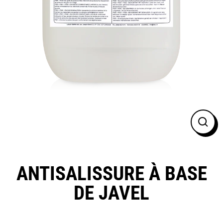
FER
(ESC
ANTISALISSURE À BASE
DE JAVEL
Prix