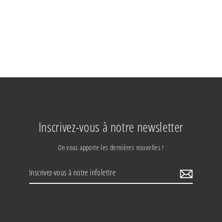
ANTISALISSURE À BASE DE JAVEL
Inscrivez-vous à notre newsletter
On vous apporte les dernières nouvelles !
Inscrivez-
vous
à
notre
infolettre