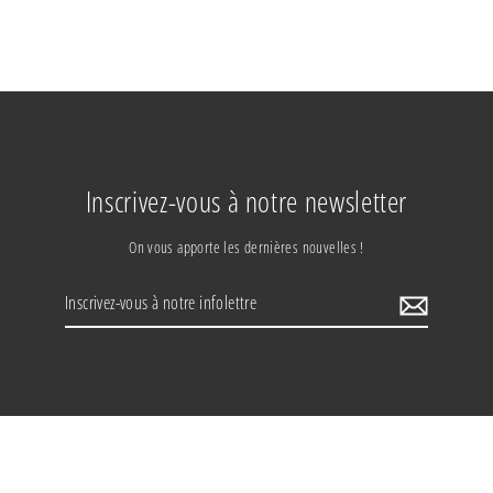
Inscrivez-vous à notre newsletter
On vous apporte les dernières nouvelles !
Inscrivez-
vous
à
notre
infolettre