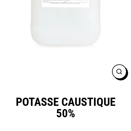
FER
(ESC
POTASSE CAUSTIQUE
50%
Prix